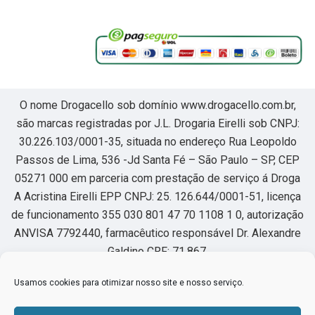
O nome Drogacello sob domínio www.drogacello.com.br,
são marcas registradas por J.L. Drogaria Eirelli sob CNPJ:
30.226.103/0001-35, situada no endereço Rua Leopoldo
Passos de Lima, 536 -Jd Santa Fé – São Paulo – SP, CEP
05271 000 em parceria com prestação de serviço á Droga
A Acristina Eirelli EPP CNPJ: 25. 126.644/0001-51, licença
de funcionamento 355 030 801 47 70 1108 1 0, autorização
ANVISA 7792440, farmacêutico responsável Dr. Alexandre
Galdino CRF: 71.867.
Usamos cookies para otimizar nosso site e nosso serviço.
Horário de funcionamento segunda à sexta das 8:00 as
22hs, sábado das 8:00 as 18hs.