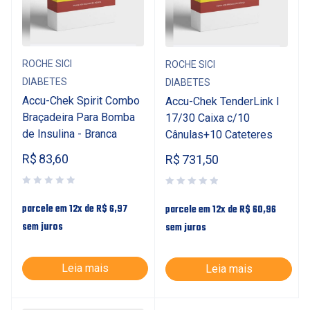
ROCHE SICI
ROCHE SICI
DIABETES
DIABETES
Accu-Chek Spirit Combo
Accu-Chek TenderLink I
Braçadeira Para Bomba
17/30 Caixa c/10
de Insulina - Branca
Cânulas+10 Cateteres
R$
83,60
R$
731,50
parcele em 12x de
R$
6,97
parcele em 12x de
R$
60,96
sem juros
sem juros
Leia mais
Leia mais