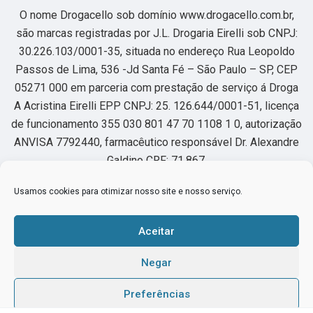
O nome Drogacello sob domínio www.drogacello.com.br,
são marcas registradas por J.L. Drogaria Eirelli sob CNPJ:
30.226.103/0001-35, situada no endereço Rua Leopoldo
Passos de Lima, 536 -Jd Santa Fé – São Paulo – SP, CEP
05271 000 em parceria com prestação de serviço á Droga
A Acristina Eirelli EPP CNPJ: 25. 126.644/0001-51, licença
de funcionamento 355 030 801 47 70 1108 1 0, autorização
ANVISA 7792440, farmacêutico responsável Dr. Alexandre
Galdino CRF: 71.867.
Usamos cookies para otimizar nosso site e nosso serviço.
Horário de funcionamento segunda à sexta das 8:00 as
22hs, sábado das 8:00 as 18hs.
Aceitar
Os medicamentos sob prescrição médica só serão
Negar
dispensados mediante à apresentação da receita médica, a
qual deverá enviar para o e-mail contato@drogacello.com.br.
Preferências