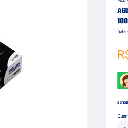
MEDI
AG
100
Adici
R
parce
Quan