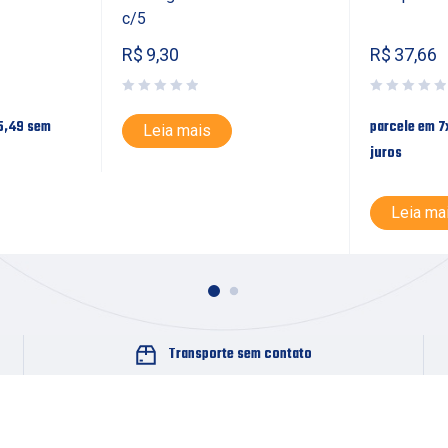
c/5
R$
9,30
R$
37,66
5,49
sem
parcele em 7
Leia mais
juros
Leia ma
Transporte sem contato