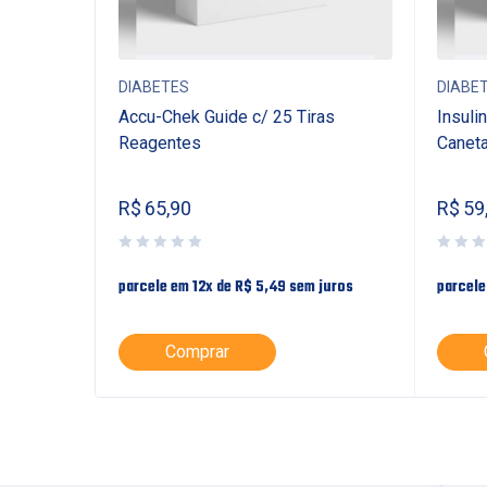
DIABETES
DIABE
Accu-Chek Guide c/ 25 Tiras
Insuli
 c/100
Reagentes
Caneta
R$
65,90
R$
59
uros
parcele em 12x de
R$
5,49
sem juros
parcele
Comprar