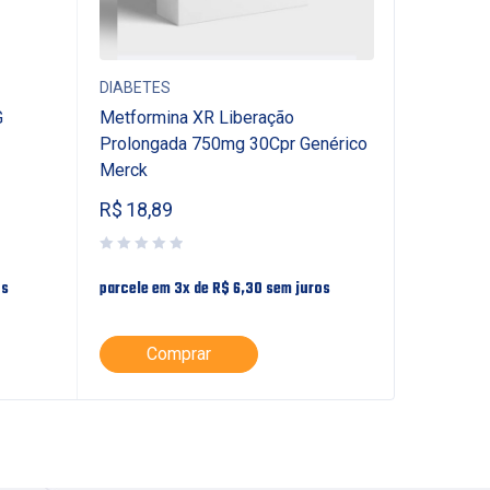
DIABETES
DIABETES
G
Metformina XR Liberação
AGULHA 
Prolongada 750mg 30Cpr Genérico
UND *NO
Merck
R$
18,89
R$
113,
os
parcele em 3x de
R$
6,30
sem juros
parcele em
Comprar
Co