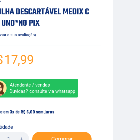
X
ULHA DESCARTÁVEL MEDIX C
 UND*NO PIX
onar a sua avaliação
$
17,99
Atendente / vendas
Duvidas? consulte via whatsapp
le em 3x de
R$
6,00
sem juros
tidade
Comprar