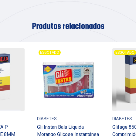
Produtos relacionados
ESGOTADO
ESGOTADO
DIABETES
DIABETES
A P
Gli Instan Bala Líquida
Glifage 85
ME 8MM
Morango Glicose Instantânea
Comprimid