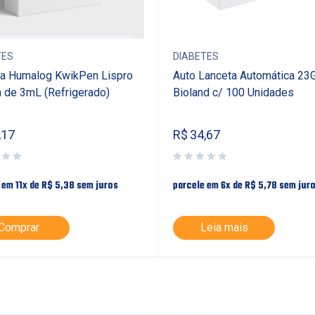
TES
DIABETES
na Humalog KwikPen Lispro
Auto Lanceta Automática 23
 de 3mL (Refrigerado)
Bioland c/ 100 Unidades
,17
R$
34,67
 em 11x de
R$
5,38
sem juros
parcele em 6x de
R$
5,78
sem jur
Comprar
Leia mais