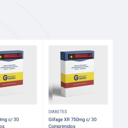
DIABETES
DIA
0mg c/ 30
Glifage XR 750mg c/ 30
CHO
os
Comprimidos
AÇU