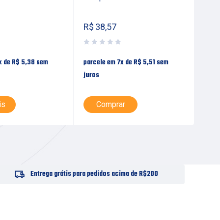
R$
38,57
R$
x de
R$
5,38
sem
parcele em 7x de
R$
5,51
sem
parc
juros
juro
is
Comprar
Entrega grátis para pedidos acima de R$200