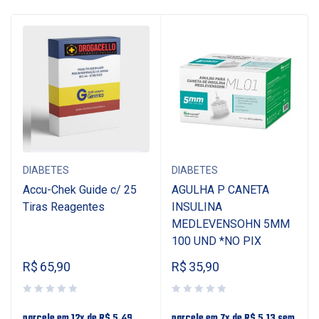
DIABETES
DIABETES
o
Accu-Chek Guide c/ 25
AGULHA P CANETA
Tiras Reagentes
INSULINA
MEDLEVENSOHN 5MM
100 UND *NO PIX
R$
65,90
R$
35,90
parcele em 12x de
R$
5,49
parcele em 7x de
R$
5,13
sem