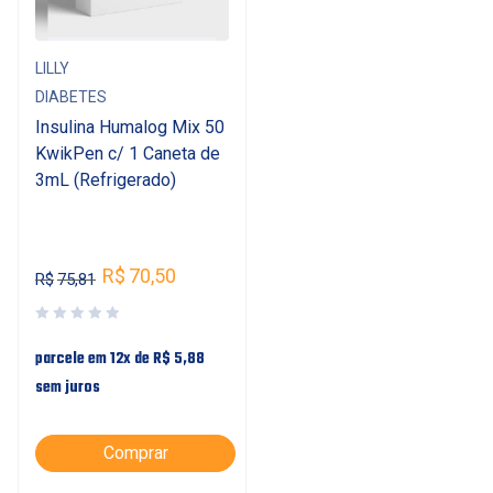
LILLY
DIABETES
Insulina Humalog Mix 50
KwikPen c/ 1 Caneta de
3mL (Refrigerado)
R$
70,50
R$
75,81
parcele em 12x de
R$
5,88
sem juros
Comprar