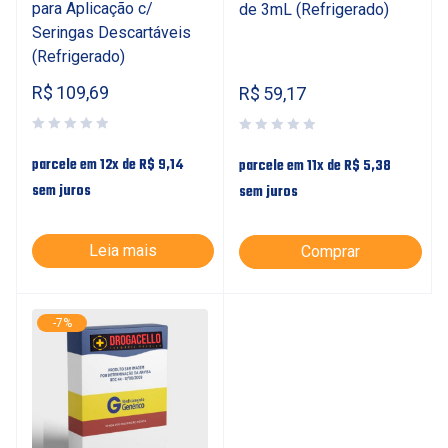
para Aplicação c/
de 3mL (Refrigerado)
Seringas Descartáveis
(Refrigerado)
R$
109,69
R$
59,17
parcele em 12x de
R$
9,14
parcele em 11x de
R$
5,38
sem juros
sem juros
Leia mais
Comprar
-7%