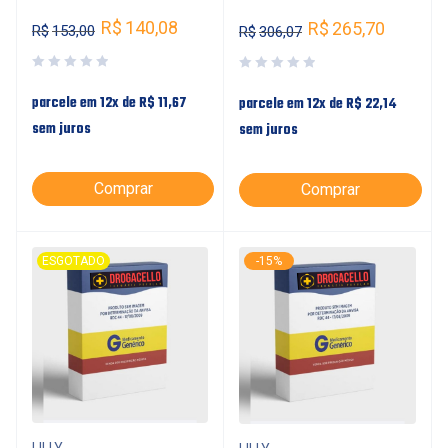
R$
140,08
R$
265,70
R$
153,00
R$
306,07
parcele em 12x de
R$
11,67
parcele em 12x de
R$
22,14
sem juros
sem juros
Comprar
Comprar
ESGOTADO
-15%
LILLY