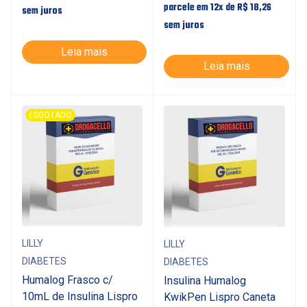
parcele em 12x de
R$
18,26
sem juros
sem juros
Leia mais
Leia mais
ESGOTADO
LILLY
LILLY
DIABETES
DIABETES
Humalog Frasco c/
Insulina Humalog
10mL de Insulina Lispro
KwikPen Lispro Caneta