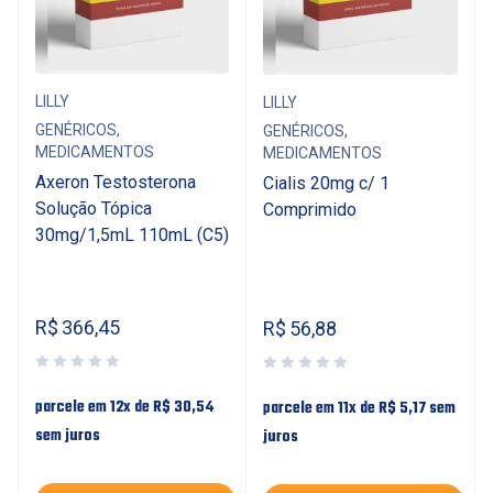
LILLY
LILLY
GENÉRICOS
,
GENÉRICOS
,
MEDICAMENTOS
MEDICAMENTOS
Axeron Testosterona
Cialis 20mg c/ 1
Solução Tópica
Comprimido
30mg/1,5mL 110mL (C5)
R$
366,45
R$
56,88
parcele em 12x de
R$
30,54
parcele em 11x de
R$
5,17
sem
sem juros
juros