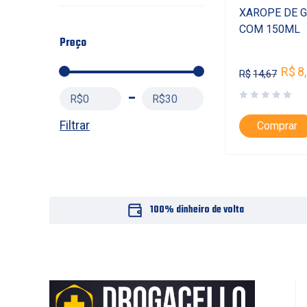
XAROPE DE 
COM 150ML
Preço
R$
8
R$
14,67
R$0
R$30
Filtrar
Comprar
100% dinheiro de volta