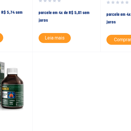
e
R$
5,74
sem
parcele em 4x de
R$
5,01
sem
parcele em 4x
juros
juros
Leia mais
Compra