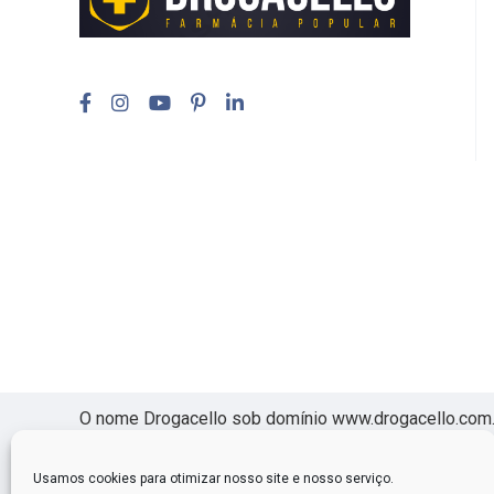
O nome Drogacello sob domínio www.drogacello.com.br
Passos de Lima, 536 -Jd Santa Fé – São Paulo – SP, 
licença de funcionamento 355 030 801 47 70 1108 1 0
Usamos cookies para otimizar nosso site e nosso serviço.