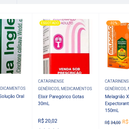
ESGOTADO
-32%
CATARINENSE
CATARINENS
DICAMENTOS
GENÉRICOS
,
MEDICAMENTOS
GENÉRICOS
,
Solução Oral
Elixir Paregórico Gotas
Melagrião 
30mL
Expectoran
150mL
R$
20,02
R$
R$
34,00