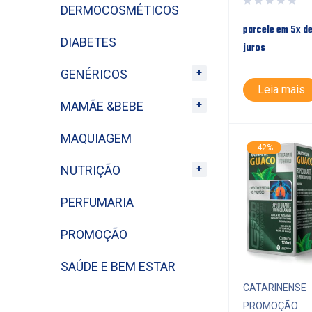
DERMOCOSMÉTICOS
parcele em 5x d
DIABETES
juros
GENÉRICOS
Leia mais
MAMÃE &BEBE
MAQUIAGEM
-42%
NUTRIÇÃO
PERFUMARIA
PROMOÇÃO
SAÚDE E BEM ESTAR
CATARINENSE
PROMOÇÃO