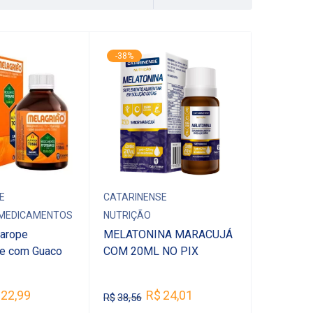
-38%
E
CATARINENSE
MEDICAMENTOS
NUTRIÇÃO
Xarope
MELATONINA MARACUJÁ
te com Guaco
COM 20ML NO PIX
22,99
R$
24,01
R$
38,56