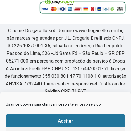
O nome Drogacello sob domínio www.drogacello.com.br,
são marcas registradas por J.L. Drogaria Eirelli sob CNPJ:
30.226.103/0001-35, situada no endereço Rua Leopoldo
Passos de Lima, 536 -Jd Santa Fé – São Paulo – SP, CEP
05271 000 em parceria com prestação de serviço á Droga
A Acristina Eirelli EPP CNPJ: 25. 126.644/0001-51, licença
de funcionamento 355 030 801 47 70 1108 1 0, autorização
ANVISA 7792440, farmacêutico responsável Dr. Alexandre
Galdino CRF: 71.867.
Usamos cookies para otimizar nosso site e nosso serviço.
Horário de funcionamento segunda à sexta das 8:00 as
22hs, sábado das 8:00 as 18hs.
Aceitar
Os medicamentos sob prescrição médica só serão