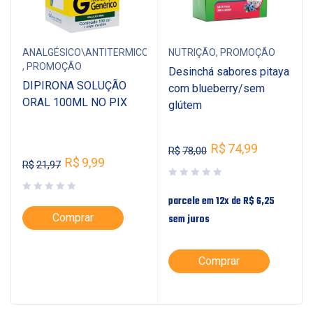
ANALGÉSICO\ANTITERMICO
NUTRIÇÃO
,
PROMOÇÃO
,
PROMOÇÃO
Desinchá sabores pitaya
DIPIRONA SOLUÇÃO
com blueberry/sem
ORAL 100ML NO PIX
glútem
R$
74,99
R$
78,00
R$
9,99
R$
21,97
parcele em 12x de
R$
6,25
Comprar
sem juros
Comprar