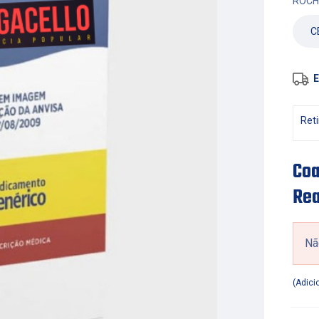
ROCH
E
Reti
Coa
Re
Nã
Adici