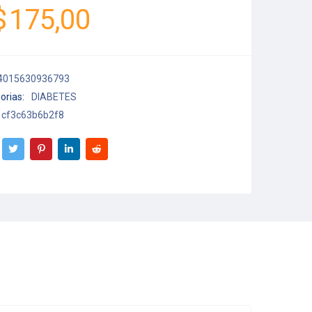
$
175,00
4015630936793
orias:
DIABETES
cf3c63b6b2f8