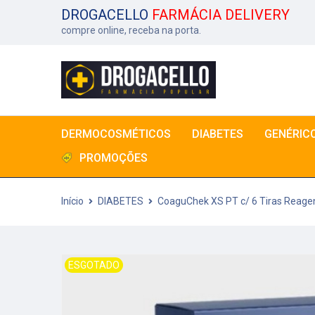
DROGACELLO
FARMÁCIA DELIVERY
compre online, receba na porta.
DERMOCOSMÉTICOS
DIABETES
GENÉRIC
PROMOÇÕES
Início
DIABETES
CoaguChek XS PT c/ 6 Tiras Reage
ESGOTADO