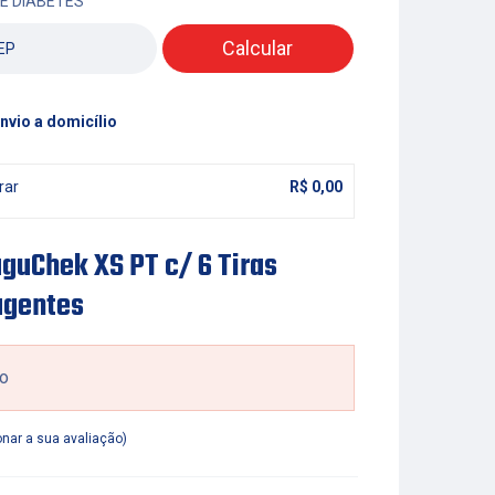
E DIABETES
Calcular
nvio a domicílio
rar
R$
0,00
guChek XS PT c/ 6 Tiras
agentes
o
onar a sua avaliação