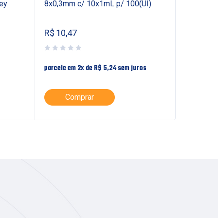
ey
8x0,3mm c/ 10x1mL p/ 100(UI)
c/ 1 Can
R$
10,47
R$
75,81
parcele em 2x de
R$
5,24
sem juros
parcele em
Comprar
Co