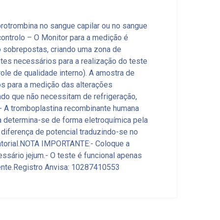
protrombina no sangue capilar ou no sangue
ontrolo – O Monitor para a medição é
co sobrepostas, criando uma zona de
es necessários para a realização do teste
le de qualidade interno). A amostra de
dos para a medição das alterações
do que não necessitam de refrigeração,
.- A tromboplastina recombinante humana
ina determina-se de forma eletroquímica pela
a diferença de potencial traduzindo-se no
atorial.NOTA IMPORTANTE:- Coloque a
essário jejum.- O teste é funcional apenas
mente.Registro Anvisa: 10287410553