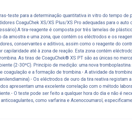
s-teste para a determinação quantitativa in vitro do tempo de 
edidores CoaguChek XS/XS Plus/XS Pro adequadas para o auto c
essário).A tira-reagente é composta por três lamelas de plásti
 da amostra e uma zona, que contém os eléctrodos e os reagent
dores, conservantes e aditivos, assim como o reagente do contro
por capilaridade até à zona de reação. Esta zona contém eléctro
trombina. As tiras de CoaguChek® XS PT são as únicas no merca
iente (2-30ºC). Princípio de medição: uma nova tromboplastina
ta de coagulação e a formação de trombina.- A atividade da tromb
enilendiamina).- Os eléctrodos de ouro da tira reativa registam 
idos apresentam uma excelente correlação com o método labor
ente.- O teste pode ser feito a qualquer hora do dia e não é nec
 anticoagulantes, como varfarina e Acenocoumarol, especifica