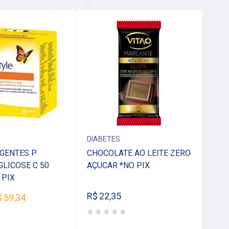
ES
DIABETES
DIA
AGENTES P
CHOCOLATE AO LEITE ZERO
Gli
GLICOSE C 50
AÇUCAR *NO PIX
Com
 PIX
R$
22,35
R$
$
59,34