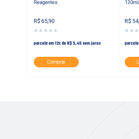
Genérico
Reagentes
120mL
R$
65,90
R$
54
juros
parcele em 12x de
R$
5,49
sem juros
parcele
Comprar
L