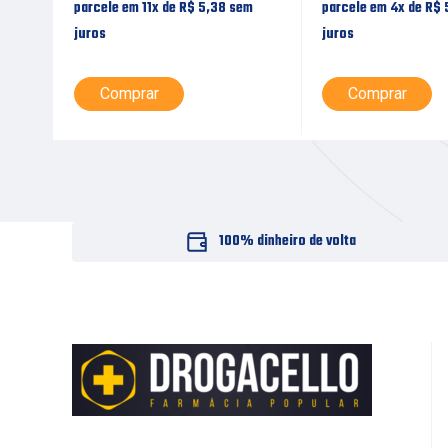
m
parcele em 11x de
R$
5,38
sem
parcele em 4x de
R$
juros
juros
Comprar
Comprar
100% dinheiro de volta