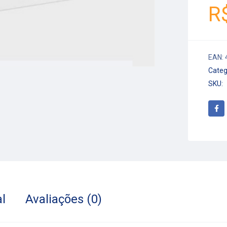
R
EAN:
Categ
SKU:
l
Avaliações (0)