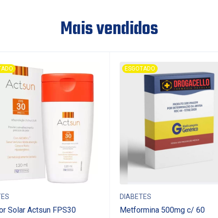
Mais vendidos
TADO
ESGOTADO
TES
DIABETES
or Solar Actsun FPS30
Metformina 500mg c/ 60