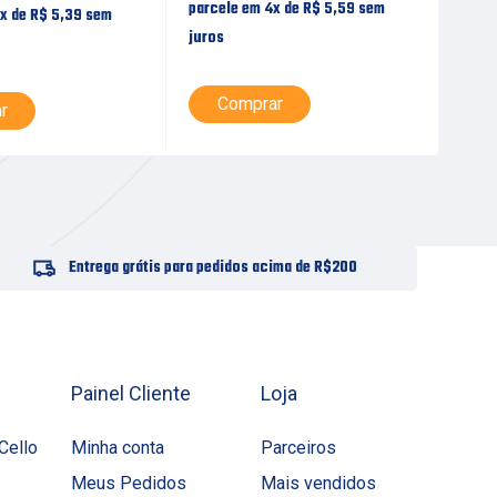
parcele em 4x de
R$
5,59
sem
parc
1x de
R$
5,39
sem
juros
juro
Comprar
L
r
Entrega grátis para pedidos acima de R$200
Painel Cliente
Loja
Cello
Minha conta
Parceiros
Meus Pedidos
Mais vendidos