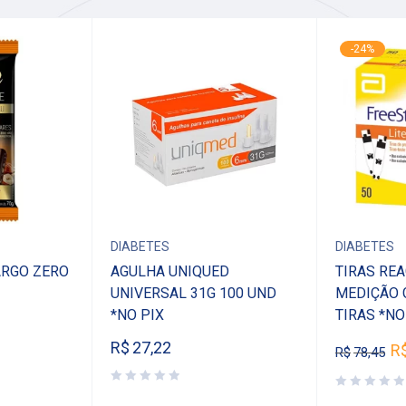
-24%
DIABETES
DIABETES
RGO ZERO
AGULHA UNIQUED
TIRAS RE
UNIVERSAL 31G 100 UND
MEDIÇÃO 
*NO PIX
TIRAS *NO
R$
27,22
R
R$
78,45