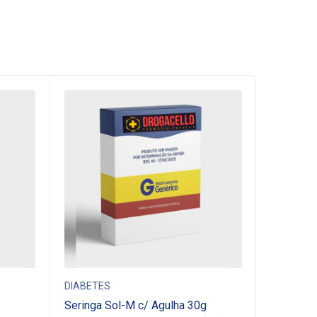
-7%
DIABETES
DIABETES
Seringa Sol-M c/ Agulha 30g
Insulina