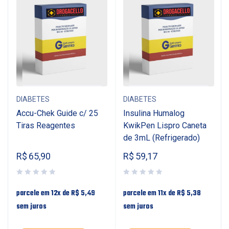
DIABETES
DIABETES
Accu-Chek Guide c/ 25
Insulina Humalog
Tiras Reagentes
KwikPen Lispro Caneta
de 3mL (Refrigerado)
R$
65,90
R$
59,17
parcele em 12x de
R$
5,49
parcele em 11x de
R$
5,38
sem juros
sem juros