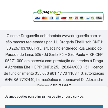
O nome Drogacello sob domínio www.drogacello.com.br,
são marcas registradas por J.L. Drogaria Eirelli sob CNPJ:
30.226.103/0001-35, situada no endereço Rua Leopoldo
Passos de Lima, 536 -Jd Santa Fé – São Paulo – SP, CEP
05271 000 em parceria com prestação de serviço á Droga
A Acristina Eirelli EPP CNPJ: 25. 126.644/0001-51, licença
de funcionamento 355 030 801 47 70 1108 1 0, autorização
ANVISA 7792440, farmacêutico responsável Dr. Alexandre
Galdino CRF: 71.867.
Usamos cookies para otimizar nosso site e nosso serviço.
Horário de funcionamento segunda à sexta das 8:00 as
22hs, sábado das 8:00 as 18hs.