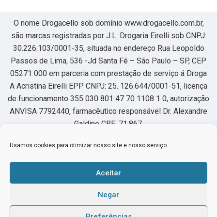
O nome Drogacello sob domínio www.drogacello.com.br,
são marcas registradas por J.L. Drogaria Eirelli sob CNPJ:
30.226.103/0001-35, situada no endereço Rua Leopoldo
Passos de Lima, 536 -Jd Santa Fé – São Paulo – SP, CEP
05271 000 em parceria com prestação de serviço á Droga
A Acristina Eirelli EPP CNPJ: 25. 126.644/0001-51, licença
de funcionamento 355 030 801 47 70 1108 1 0, autorização
ANVISA 7792440, farmacêutico responsável Dr. Alexandre
Galdino CRF: 71.867.
Usamos cookies para otimizar nosso site e nosso serviço.
Horário de funcionamento segunda à sexta das 8:00 as
22hs, sábado das 8:00 as 18hs.
Aceitar
Os medicamentos sob prescrição médica só serão
Negar
dispensados mediante à apresentação da receita médica, a
qual deverá enviar para o e-mail contato@drogacello.com.br.
Preferências