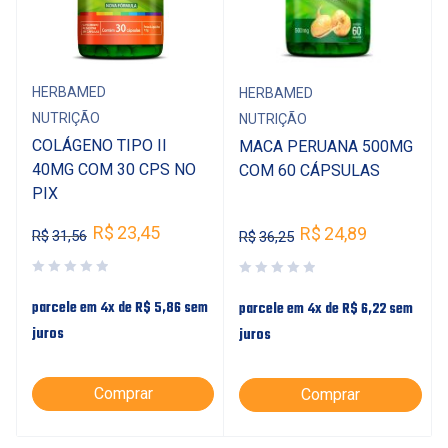
HERBAMED
HERBAMED
NUTRIÇÃO
NUTRIÇÃO
COLÁGENO TIPO II
MACA PERUANA 500MG
40MG COM 30 CPS NO
COM 60 CÁPSULAS
PIX
R$
23,45
R$
24,89
R$
31,56
R$
36,25
parcele em 4x de
R$
5,86
sem
parcele em 4x de
R$
6,22
sem
juros
juros
Comprar
Comprar