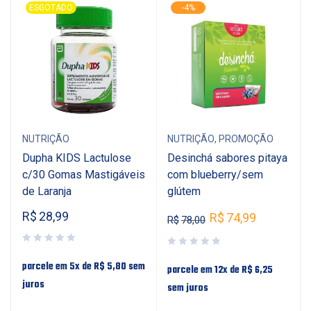
ESGOTADO
-4%
NUTRIÇÃO
NUTRIÇÃO
,
PROMOÇÃO
Dupha KIDS Lactulose
Desinchá sabores pitaya
c/30 Gomas Mastigáveis
com blueberry/sem
de Laranja
glútem
R$
28,99
R$
74,99
R$
78,00
parcele em 5x de
R$
5,80
sem
parcele em 12x de
R$
6,25
juros
sem juros