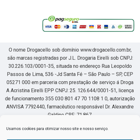
O nome Drogacello sob domínio www.drogacello.com.br,
são marcas registradas por J.L. Drogaria Eirelli sob CNPJ:
30.226.103/0001-35, situada no endereço Rua Leopoldo
Passos de Lima, 536 -Jd Santa Fé – São Paulo – SP, CEP
05271 000 em parceria com prestação de serviço á Droga
A Acristina Eirelli EPP CNPJ: 25. 126.644/0001-51, licença
de funcionamento 355 030 801 47 70 1108 1 0, autorização
ANVISA 7792440, farmacêutico responsável Dr. Alexandre
Galdino CRF: 71.867.
Usamos cookies para otimizar nosso site e nosso serviço.
Horário de funcionamento segunda à sexta das 8:00 as
22hs, sábado das 8:00 as 18hs.