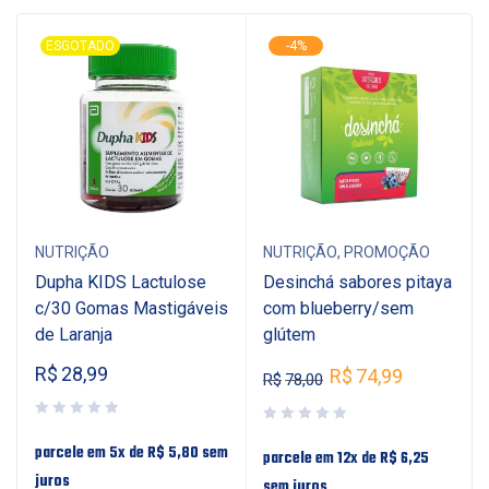
ESGOTADO
-4%
NUTRIÇÃO
NUTRIÇÃO
,
PROMOÇÃO
Dupha KIDS Lactulose
Desinchá sabores pitaya
c/30 Gomas Mastigáveis
com blueberry/sem
de Laranja
glútem
R$
28,99
R$
74,99
R$
78,00
m
parcele em 5x de
R$
5,80
sem
parcele em 12x de
R$
6,25
juros
sem juros