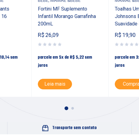
BE
BEBÊ
,
MAMÃE &BEBE
MAMÃE &B
ants
Fortini MF Suplemento
Toalhas U
 16
Infantil Morango Garrafinha
Johnsons 
200mL
Suavidade
R$
26,09
R$
19,90
10,14
sem
parcele em 5x de
R$
5,22
sem
parcele em 3
juros
juros
Leia mais
Compra
Transporte sem contato