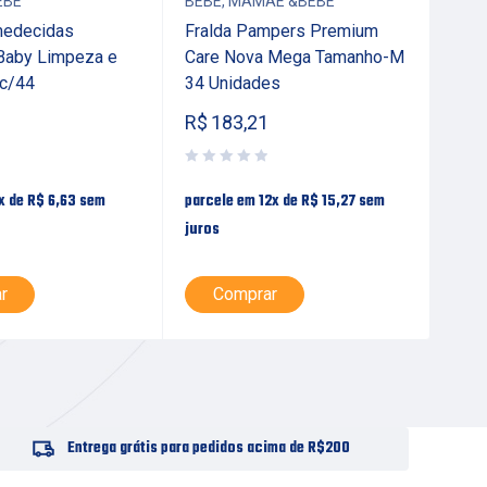
EBE
BEBÊ
,
MAMÃE &BEBE
BEB
medecidas
Fralda Pampers Premium
Fra
Baby Limpeza e
Care Nova Mega Tamanho-M
Conf
 c/44
34 Unidades
Uni
R$
183,21
R$
x de
R$
6,63
sem
parcele em 12x de
R$
15,27
sem
parc
juros
juro
r
Comprar
Entrega grátis para pedidos acima de R$200