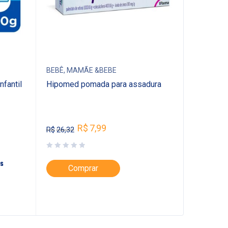
BEBÊ
,
MAMÃE &BEBE
BEBÊ
,
MA
fantil
Hipomed pomada para assadura
Fralda P
Nova Me
Unidade
R$
157,
R$
7,99
R$
26,32
os
parcele em
Comprar
Co