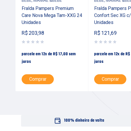
BEBÊ
,
MAMÃE &BEBE
BEBÊ
,
MAMÃE &BE
Fralda Pampers Premium
Fralda Pampers P
Care Nova Mega Tam-XXG 24
Confort Sec XG c/
Unidades
Unidades
R$
203,98
R$
121,69
em
parcele em 12x de
R$
17,00
sem
parcele em 12x de
R$
juros
juros
Comprar
Comprar
100% dinheiro de volta