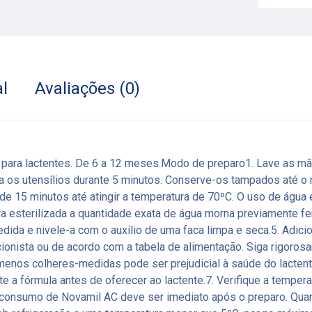
l
Avaliações (0)
 para lactentes. De 6 a 12 meses.Modo de preparo1. Lave as mão
a os utensílios durante 5 minutos. Conserve-os tampados até o 
a de 15 minutos até atingir a temperatura de 70ºC. O uso de águ
 esterilizada a quantidade exata de água morna previamente fer
dida e nivele-a com o auxílio de uma faca limpa e seca.5. Adic
cionista ou de acordo com a tabela de alimentação. Siga rigoro
menos colheres-medidas pode ser prejudicial à saúde do lactent
 a fórmula antes de oferecer ao lactente.7. Verifique a tempera
 O consumo de Novamil AC deve ser imediato após o preparo. Qu