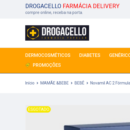
DROGACELLO
FARMÁCIA DELIVERY
compre online, receba na porta.
DERMOCOSMÉTICOS
DIABETES
GENÉRIC
PROMOÇÕES
Início
MAMÃE &BEBE
BEBÊ
Novamil AC 2 Fórmula 
ESGOTADO