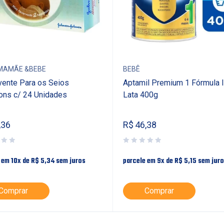
MAMÃE &BEBE
BEBÊ
ente Para os Seios
Aptamil Premium 1 Fórmula In
ons c/ 24 Unidades
Lata 400g
,36
R$
46,38
 em 10x de
R$
5,34
sem juros
parcele em 9x de
R$
5,15
sem jur
Comprar
Comprar