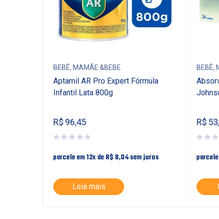
BEBÊ
,
MAMÃE &BEBE
BEBÊ
,
ns Baby
Aptamil AR Pro Expert Fórmula
Absorv
Infantil Lata 800g
Johns
R$
96,45
R$
53
juros
parcele em 12x de
R$
8,04
sem juros
parcele
Leia mais