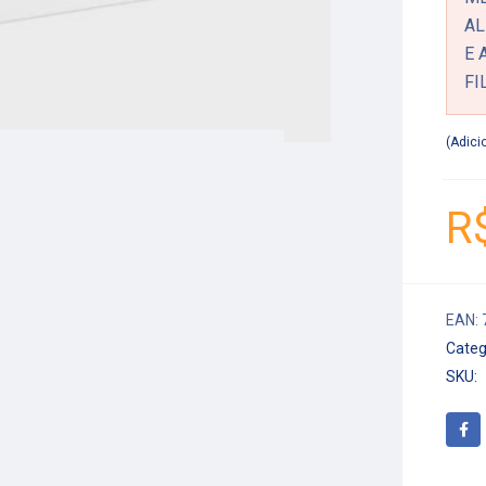
AL
E 
FI
Adici
R
EAN:
Categ
SKU: