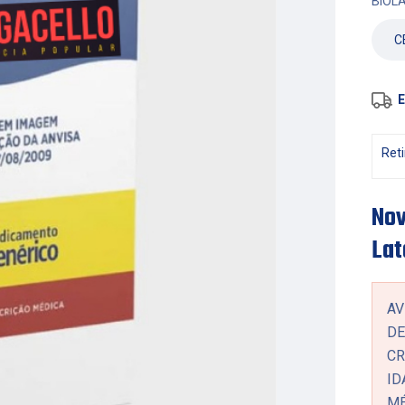
BIOL
E
Reti
Nov
Lat
AV
DE
CR
ID
MÉ