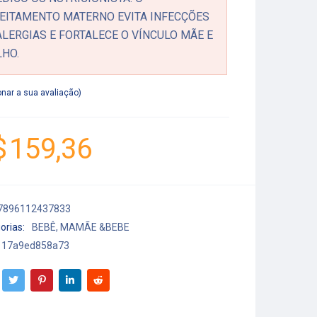
EITAMENTO MATERNO EVITA INFECÇÕES
ALERGIAS E FORTALECE O VÍNCULO MÃE E
LHO.
onar a sua avaliação
$
159,36
7896112437833
orias:
BEBÊ
,
MAMÃE &BEBE
17a9ed858a73