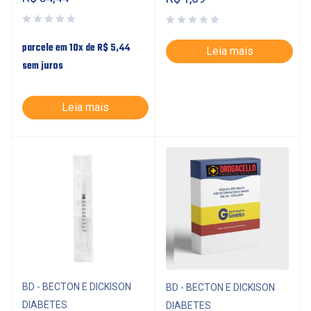
parcele em 10x de
R$
5,44
Leia mais
sem juros
Leia mais
BD - BECTON E DICKISON
BD - BECTON E DICKISON
DIABETES
DIABETES