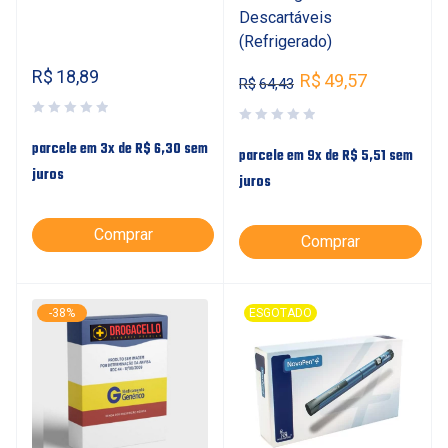
Descartáveis
(Refrigerado)
R$
18,89
R$
49,57
R$
64,43
parcele em 3x de
R$
6,30
sem
parcele em 9x de
R$
5,51
sem
juros
juros
Comprar
Comprar
-38%
ESGOTADO