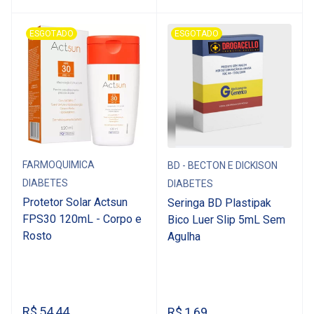
ESGOTADO
ESGOTADO
FARMOQUIMICA
BD - BECTON E DICKISON
DIABETES
DIABETES
Protetor Solar Actsun
Seringa BD Plastipak
FPS30 120mL - Corpo e
Bico Luer Slip 5mL Sem
Rosto
Agulha
R$
54,44
R$
1,69