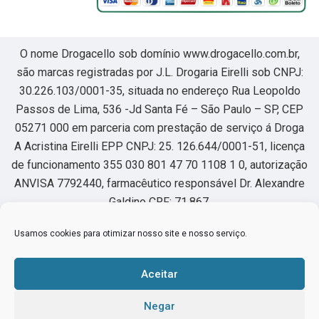
O nome Drogacello sob domínio www.drogacello.com.br,
são marcas registradas por J.L. Drogaria Eirelli sob CNPJ:
30.226.103/0001-35, situada no endereço Rua Leopoldo
Passos de Lima, 536 -Jd Santa Fé – São Paulo – SP, CEP
05271 000 em parceria com prestação de serviço á Droga
A Acristina Eirelli EPP CNPJ: 25. 126.644/0001-51, licença
de funcionamento 355 030 801 47 70 1108 1 0, autorização
ANVISA 7792440, farmacêutico responsável Dr. Alexandre
Galdino CRF: 71.867.
Usamos cookies para otimizar nosso site e nosso serviço.
Horário de funcionamento segunda à sexta das 8:00 as
22hs, sábado das 8:00 as 18hs.
Aceitar
Os medicamentos sob prescrição médica só serão
Negar
dispensados mediante à apresentação da receita médica, a