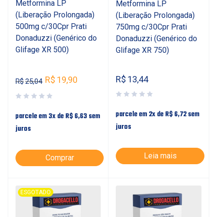
Metformina LP
Metformina LP
(Liberação Prolongada)
(Liberação Prolongada)
500mg c/30Cpr Prati
750mg c/30Cpr Prati
Donaduzzi (Genérico do
Donaduzzi (Genérico do
Glifage XR 500)
Glifage XR 750)
R$
13,44
R$
19,90
R$
25,04
parcele em 2x de
R$
6,72
sem
parcele em 3x de
R$
6,63
sem
juros
juros
Leia mais
Comprar
ESGOTADO