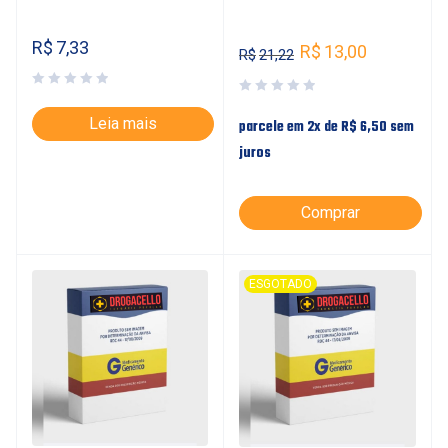
R$
7,33
R$
13,00
R$
21,22
Leia mais
parcele em 2x de
R$
6,50
sem
juros
Comprar
ESGOTADO