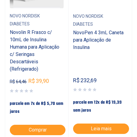
NOVO NORDISK
NOVO NORDISK
DIABETES
DIABETES
Novolin R Frasco c/
NovoPen 4 3mL Caneta
10mL de Insulina
para Aplicação de
Humana para Aplicação
Insulina
c/ Seringas
Descartáveis
(Refrigerado)
R$
232,69
R$
39,90
R$
64,46
parcele em 12x de
R$
19,39
parcele em 7x de
R$
5,70
sem
sem juros
juros
Leia mais
Comprar