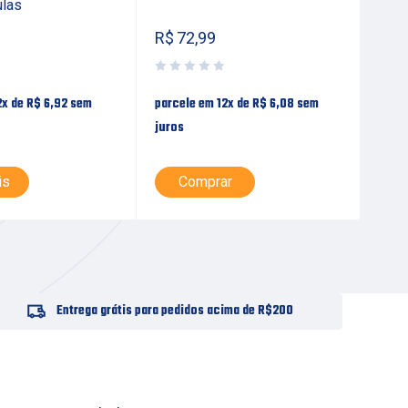
ulas
R$
72,99
R$
2x de
R$
6,92
sem
parcele em 12x de
R$
6,08
sem
parc
juros
juro
is
Comprar
L
Entrega grátis para pedidos acima de R$200