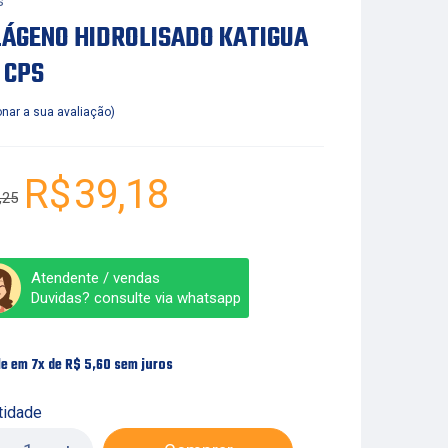
s
ÁGENO HIDROLISADO KATIGUA
 CPS
onar a sua avaliação
R$
39,18
,25
Atendente / vendas
Duvidas? consulte via whatsapp
le em 7x de
R$
5,60
sem juros
tidade