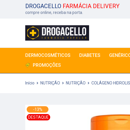
DROGACELLO
FARMÁCIA DELIVERY
compre online, receba na porta.
DERMOCOSMÉTICOS
DIABETES
GENÉRIC
PROMOÇÕES
Início
NUTRIÇÃO
NUTRIÇÃO
COLÁGENO HIDROLIS
-13%
DESTAQUE