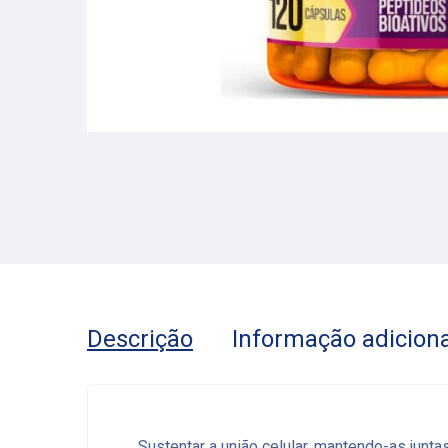
Descrição
Informação adiciona
Sustentar a união celular, mantendo-as junta