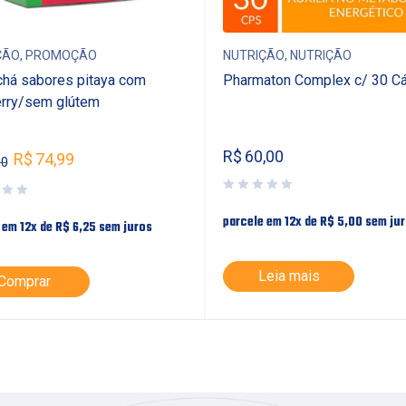
ÇÃO
,
PROMOÇÃO
NUTRIÇÃO
,
NUTRIÇÃO
há sabores pitaya com
Pharmaton Complex c/ 30 C
erry/sem glútem
R$
60,00
R$
74,99
00
parcele em 12x de
R$
5,00
sem ju
 em 12x de
R$
6,25
sem juros
Leia mais
Comprar