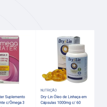
ES
NUTRIÇÃO
NUT
er Suplemento
Dry-Lin Óleo de Linhaça em
Colá
ante c/Ômega 3
Cápsulas 1000mg c/ 60
c/3