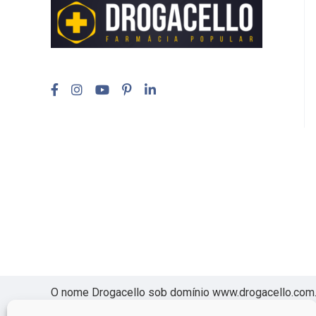
O nome Drogacello sob domínio www.drogacello.com.br
Passos de Lima, 536 -Jd Santa Fé – São Paulo – SP, 