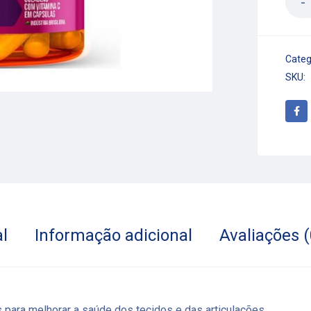
Categ
SKU:
l
Informação adicional
Avaliações (
s para melhorar a saúde dos tecidos e das articulações.