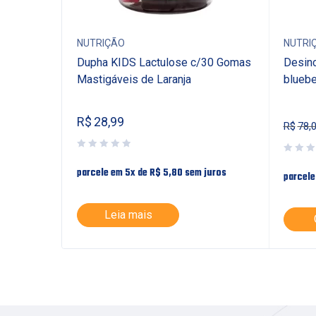
NUTRIÇÃO
NUTRI
FIL
Dupha KIDS Lactulose c/30 Gomas
Desinc
07G NO
Mastigáveis de Laranja
blueb
R$
28,99
R$
78,
parcele em 5x de
R$
5,80
sem juros
juros
parcele
Leia mais