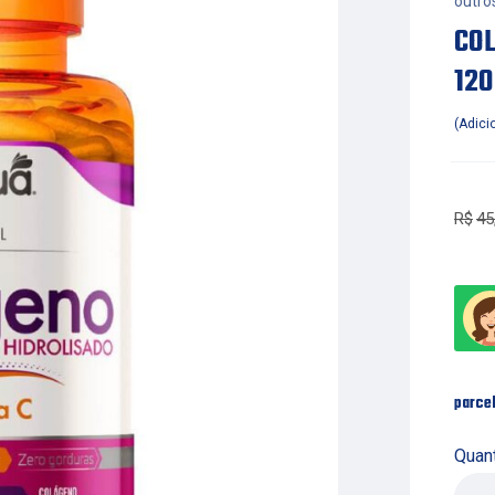
outro
COL
120
Adici
R$
45
parce
Quan