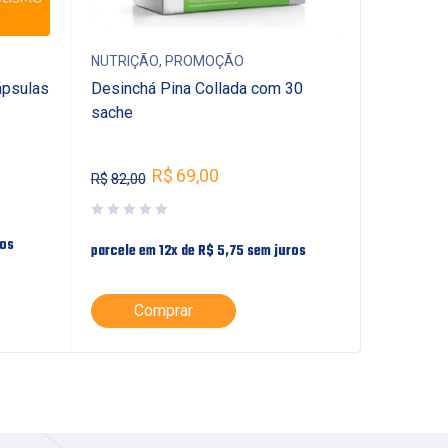
NUTRIÇÃO
,
PROMOÇÃO
NUTRIÇÃ
ápsulas
Desinchá Pina Collada com 30
Centrum 
sache
Comprim
R$
189,
R$
69,00
R$
82,00
ros
parcele em
parcele em 12x de
R$
5,75
sem juros
Lei
Comprar